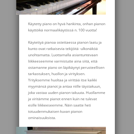
Käytetty piano on hyvä hankinta, onhan pianon
käyttöikä normaalikäytössä n. 100 vuotta!
Käytettyä pianoa ostettaessa pianon laatu ja
kunto ovat ratkaisevia tekijöitä -ulkonäköä
unohtamatta. Luottamalla asiantuntevaan
liikkeeseemme varmistutte aina siitä, että
ostamanne piano on läpikäynyt perusteellisen
tarkastuksen, huollon ja virityksen.
Yrityksemme huoltaa ja virittää itse kaikki
myymänsä pianot ja antaa niille täystakuun,
joka vastaa uuden pianon takuuta. Huollamme
ja viritämme pianot ennen kuin ne tulevat
esille liikkeeseemme. Näin saatte heti
totuudenmukaisen kuvan pianon
ominaisuuksista.