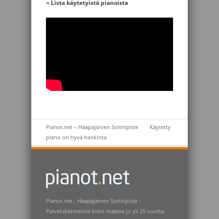
»
Lista käytetyistä pianoista
Pianot.net – Haapajärven Soitinpiste
Käytetty
piano on hyvä hankinta
Pianot.net - Haapajärven Soitinpiste -
Palveluksessanne koko maassa jo yli 25 vuotta.