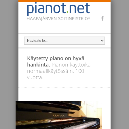
Käytetty piano on hyvä
hankinta.
Pianon käyttöikä
normaalikäytössä n. 100
vuotta.