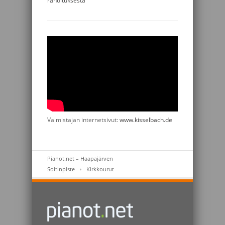
rahoituksesta
Valmistajan internetsivut:
www.kisselbach.de
Pianot.net – Haapajärven
Soitinpiste
Kirkkourut