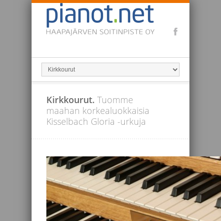
Kirkkourut.
Tuomme
maahan korkealuokkaisia
Kisselbach Gloria -urkuja