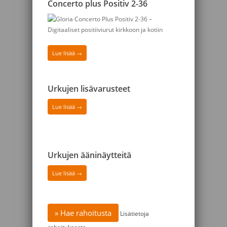
Concerto plus Positiv 2-36
Lue lisää →
Urkujen lisävarusteet
Lue lisää →
Urkujen ääninäytteitä
Lue lisää →
» Hae rahoitusta
Lisätietoja