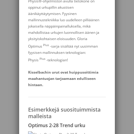
Physis®-ohjelmiston avulla tietokone on
oppinut urkupillin akustisen
äänikäyttäytymisen. Fyysinen
mallinnustekniikka luo uudelleen pilliäänen
jokaisella näppäinpainalluksella, mikä
mahdollistaa urkujen luonnollisen äänen ja
yksityiskohtaisen eloisuuden. Gloria
Plus
Optimus
-sarja sisältää nyt uusimman
fyysisen mallinnuksen teknologian:
Plus
Physis
-teknologian!
Kisselbachin urut ovat huippusoittimia
maahantuojan tarjoamaan edulliseen
hintaan.
Esimerkkejä suosituimmista
malleista
Optimus 2-28 Trend urku