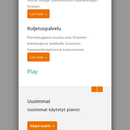
Gloria -urkuja. Luonnollisesti maahantuojan
hintaan.
Lue lisää →
Kuljetuspalvelu
Pianokauppaan kuuluu aina ilmainen
kotiinkuljetus kaikkialle Suomeen
huoneenlämpöisessä autossamme.
Lue lisää →
Play
Uusimmat
Uusimmat käytetyt pianot
Näytä kaikki →