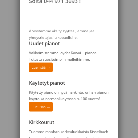
Soita 044 971 3693 !
Arvostamme yksityisyyttäsi, emme jaa
yhteystietojasi ulkopuolisille.
Uudet pianot
Valikoimistamme löydät Kawai -pianot.
Tutustu suosituimpiin malleihimme.
Lue lisää →
Käytetyt pianot
Käytetty piano on hyvä hankinta, onhan pianon
käyttöikä normaalikäytössä n. 100 vuotta!
Lue lisää →
Kirkkourut
Tuomme maahan korkealuokkaisia Kisselbach