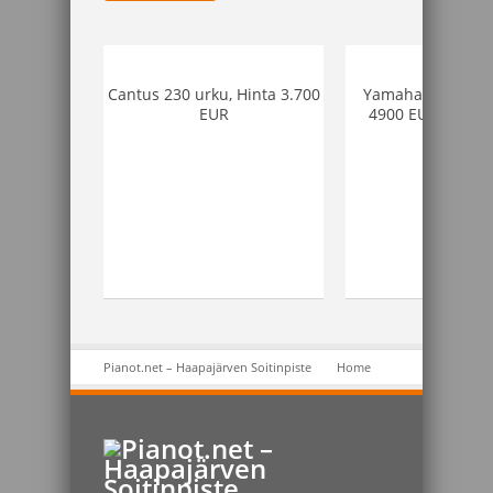
Cantus 230 urku, Hinta 3.700
Yamaha G2 Flyyge
EUR
4900 EUR tai 119
 EUR tai 50
Pianot.net – Haapajärven Soitinpiste
Home