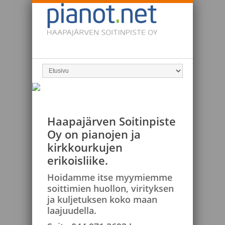
Haapajärven Soitinpiste
Oy on pianojen ja
kirkkourkujen
erikoisliike.
Hoidamme itse myymiemme
soittimien huollon, virityksen
ja kuljetuksen koko maan
laajuudella.