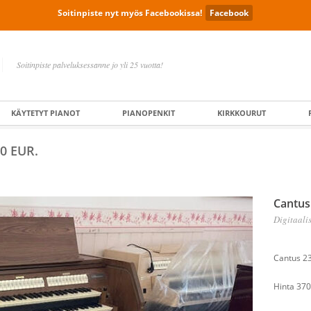
Soitinpiste nyt myös Facebookissa!
Facebook
Soitinpiste palveluksessanne jo yli 25 vuotta!
KÄYTETYT PIANOT
PIANOPENKIT
KIRKKOURUT
00 EUR.
Cantus
Digitaalis
Cantus 23
Hinta 37