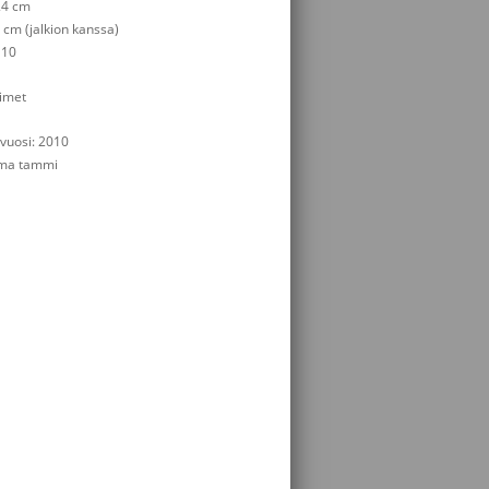
24 cm
 cm (jalkion kanssa)
110
timet
vuosi: 2010
mma tammi