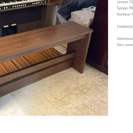
Leveys 1
Syvyys 99
Korkeus 
Lisäkaiut
Valmistus
Väri: tu