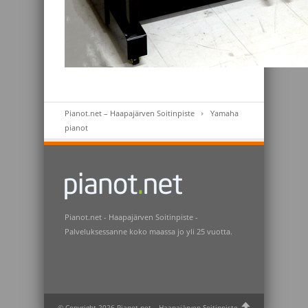
Pianot.net – Haapajärven Soitinpiste
Yamaha
pianot
Pianot.net - Haapajärven Soitinpiste -
Palveluksessanne koko maassa jo yli 25 vuotta.
© Copyright 2026 Pianot.net – Haapajärven Soitinpiste