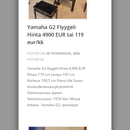
Yamaha G2 Flyygeli
Hinta 4900 EUR tai 119
eur/kk
POSTED ON
28 TOUKOKUUN, 2026
·
POSTED IN
Yamaha G2 flyygeli Hinta 4,900 EUR
Pituus 170 cm Leveys 147 cm
Korkeus 100,5 cm Piano Life Saver-
kosteudentasausjärjestelmä
Valmistusmaa: Japani
Valmistusvuosi: 1976 Väri: Musta
kiiltävä Yamaha G2- ääninäyte