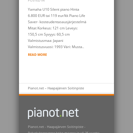
POSTED IN
Yamaha U10 Silent piano Hinta
6.800 EUR tai 119 eur/kk Piano Life
Saver- kosteudentasausjärjestelmä
Mitat Korkeus: 121 cm Leveys:
150,5 cm Syvyys: 60,5 cm
Valmistusmaa: Japani
Valmistusvuosi: 1993 Väri: Musta..
READ MORE
Pianot.net – Haapajärven Soitinpiste
Pianot.net - Haapajärven Soitinpiste -
Palveluksessanne koko maassa jo yli 25 vuotta.